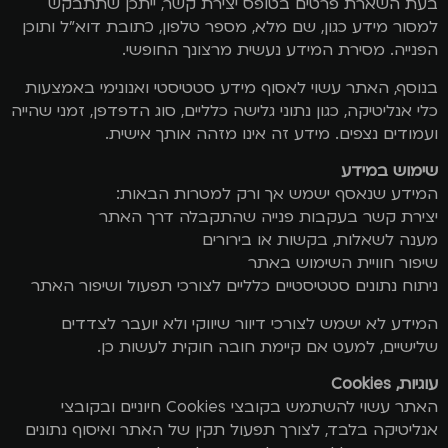
בעת השארת פרטים בטופס יצירת קשר, ייתכן שתתבקש
למסור מידע כגון, שם מלא, מספר טלפון, כתובת דוא"ל ותוכן
הפנייה. מסירת המידע נעשית מרצונך החופשי.
בנוסף, האתר עשוי לאסוף מידע סטטיסטי ואנונימי באמצעות
כלי אנליטיקה, כגון נתוני גלישה כלליים, סוג הדפדפן, זמני שהייה
ועמודים נצפים. מידע זה אינו מזהה אותך אישית.
שימוש במידע
המידע שנאסף ישמש אך ורק למטרות הבאות:
יצירת קשר בעקבות פנייה שהתקבלה דרך האתר
מענה לשאלות, בקשות או בירורים
שיפור חוויית השימוש באתר
ניתוח נתונים סטטיסטיים כלליים לצורכי תפעול ושיפור האתר
המידע לא ישמש לצורכי דיוור שיווקי ולא יועבר לצדדים
שלישיים, למעט אם קיימת חובה חוקית לעשות כן.
עוגיות, Cookies
האתר עשוי להשתמש בקובצי Cookies חיוניים ובקובצי
אנליטיקה בלבד, לצורך תפעול תקין של האתר ואיסוף נתונים